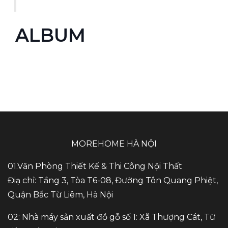
ALBUM
MOREHOME HÀ NỘI
01.Văn Phòng Thiết Kế & Thi Công Nội Thất
Điạ chỉ: Tầng 3, Tòa T6-08, Đường Tôn Quang Phiệt,
Quận Bắc Từ Liêm, Hà Nội
02: Nhà máy sản xuất đồ gỗ số 1: Xã Thượng Cát, Từ