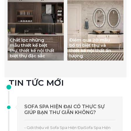
Chắt lọc những
Điểm qua 20 mẫu
mẫu thiết kế biệt
bố trí biệt thự và
thự, thiết kế nội thất
thiết kế nội thất ấn
biệt thự đặc sắc
tượng
TIN TỨC MỚI
SOFA SPA HIỆN ĐẠI CÓ THỰC SỰ
GIÚP BẠN THƯ GIÃN KHÔNG?
- Giới thiệu về Sofa Spa Hiện ĐạiSofa Spa Hiện