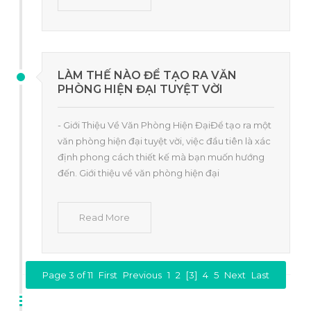
LÀM THẾ NÀO ĐỂ TẠO RA VĂN
PHÒNG HIỆN ĐẠI TUYỆT VỜI
- Giới Thiệu Về Văn Phòng Hiện ĐạiĐể tạo ra một
văn phòng hiện đại tuyệt vời, việc đầu tiên là xác
định phong cách thiết kế mà bạn muốn hướng
đến. Giới thiệu về văn phòng hiện đại
Read More
Page 3 of 11
First
Previous
1
2
[3]
4
5
Next
Last