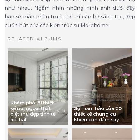
như nhau. Ngắm nhìn những hình ảnh dưới đây
bạn sẽ mãn nhãn trước bố trí căn hộ sáng tạo, đẹp
cuốn hút của các kiến trúc sư Morehome.
RELATED ALBUMS
Khám phá lối thiết
kế nội ngoại thất
Sự hoàn hảo của 20
biệt thự đẹp tinh tế
thiết kế chung cư
nổi bật
khiến bạn đắm say