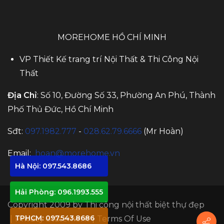
MOREHOME HỒ CHÍ MINH
VP Thiết Kế trang trí Nội Thất & Thi Công Nội
Thất
Địa Chỉ
: Số 10, Đường Số 33, Phường An Phú, Thành
Phố Thủ Đức, Hồ Chí Minh
Sđt:
097.1982.777
-
028.62.79.6666
(Mr Hoàn)
Email:
hoan@morehome.vn
Hà Nội: 097.543.8686
Hải Phòng: 096.1993.555
Copyright 2009 by
Thi công nội thất biệt thự đẹp
TPHCM: 097.543.8686
|
Privacy Statement
|
Terms Of Use