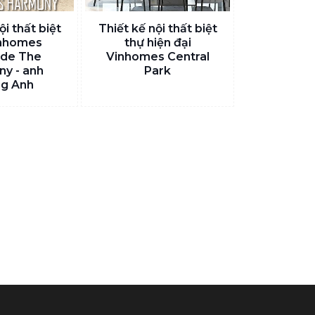
ội thất biệt
Thiết kế nội thất biệt
inhomes
thự hiện đại
ide The
Vinhomes Central
y - anh
Park
g Anh