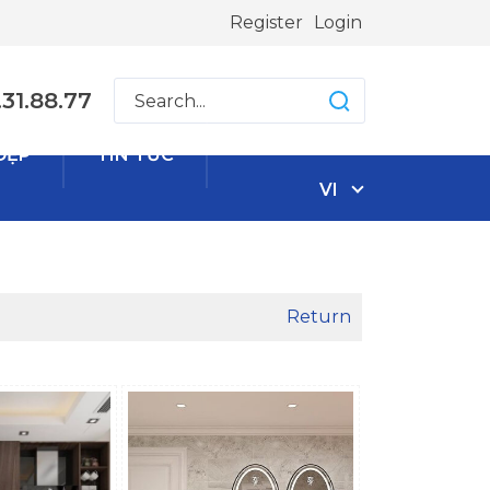
Register
Login
31.88.77
ĐẸP
TIN TỨC
VI
Return