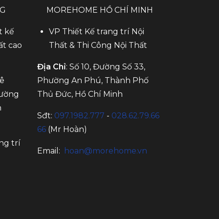
NG
MOREHOME HỒ CHÍ MINH
t kế
VP Thiết Kế trang trí Nội
ất cao
Thất & Thi Công Nội Thất
Địa Chỉ
: Số 10, Đường Số 33,
Mê
Phường An Phú, Thành Phố
hường
Thủ Đức, Hồ Chí Minh
n
Sđt:
097.1982.777
-
028.62.79.66
66
(Mr Hoàn)
ng trí
Email:
hoan@morehome.vn