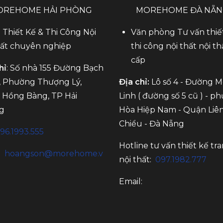
OREHOME HẢI PHÒNG
MOREHOME ĐÀ NẴ
 Thiết Kế & Thi Công Nội
Văn phòng Tư vấn thiế
ất chuyên nghiệp
thi công nội thất nội th
cấp
hỉ
: Số nhà 155 Đường Bạch
 Phường Thượng Lý,
Địa chỉ:
Lô số 4 - Đường 
Hồng Bàng, TP Hải
Linh ( đường số 5 cũ ) - p
g
Hòa Hiệp Nam - Quận Liê
Chiểu - Đà Nẵng
96.1993.555
Hotline tư vấn thiết kế tra
:
hoangson@morehome.v
nội thất:
097.1982.777
Email: