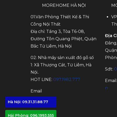
MOREHOME HÀ NỘI
M
01.Văn Phòng Thiết Kế & Thi
VP
Công Nội Thất
Th
Điạ chỉ: Tầng 3, Tòa T6-08,
Địa C
Đường Tôn Quang Phiệt, Quận
Đằng,
Bắc Từ Liêm, Hà Nội
Quận 
02: Nhà máy sản xuất đồ gỗ số
Phòn
1: Xã Thượng Cát, Từ Liêm, Hà
Sđt:
0
Nội..
HOT LINE:
097.1982.777
Email
n
Email
Hà Nội: 09.31.31.88.77
Hải Phòng: 096.1993.555