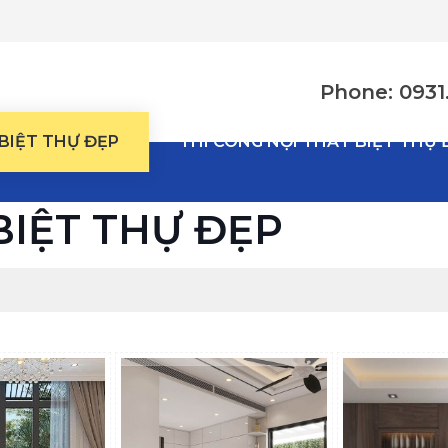
Phone: 0931.
 BIỆT THỰ ĐẸP
THI CÔNG NỘI THẤT BIỆT THỰ 
BIỆT THỰ ĐẸP