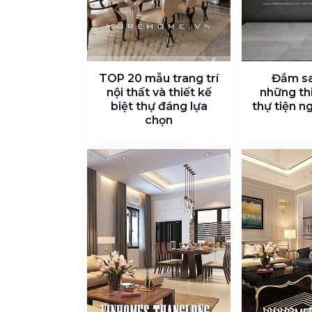
TOP 20 mẫu trang trí
Đắm sa
nội thất và thiết kế
những thi
biệt thự đáng lựa
thự tiện n
chọn