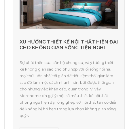
XU HƯỚNG THIẾT KẾ NỘI THẤT HIỆN ĐẠI
CHO KHÔNG GIAN SỐNG TIỆN NGHI
Sự phát triển của căn hộ chung cư, và ý tưởng thiết
kế không gian sao cho phù hợp với lối sống hối hả,
mọi thứ luôn phải tối giản để tiết kiệm thời gian làm
sao để làm một cách nhanh hơn, bớt được thời gian
cho những việc khẩn cấp, quan trọng. Vì vậy
Morehome xin gợi ý một số mẫu thiết kế nội thất
phòng ngủ hiện đại lồng ghép với nội thất tân cổ điển
để không bị bó hẹp trong lựa chọn không gian sống
quý vị.