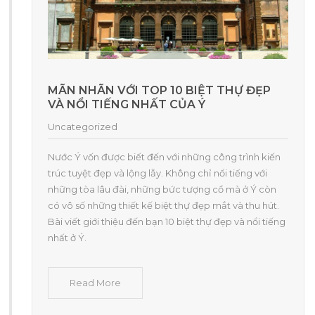
MÃN NHÃN VỚI TOP 10 BIỆT THỰ ĐẸP
VÀ NỔI TIẾNG NHẤT CỦA Ý
Uncategorized
Nước Ý vốn được biết đến với những công trình kiến
trúc tuyệt đẹp và lộng lẫy. Không chỉ nổi tiếng với
những tòa lâu đài, những bức tượng cổ mà ở Ý còn
có vô số những thiết kế biệt thự đẹp mắt và thu hút.
Bài viết giới thiệu đến bạn 10 biệt thự đẹp và nổi tiếng
nhất ở Ý.
Read More