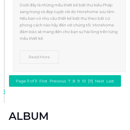
Dưới đây là những mẫu thiết kế biệt thự kiểu Pháp
sang trọng và đẹp tuyệt vời do Morehome sưu tầm.
Nếu bạn có nhu cầu thiết kế biệt thự theo bất cứ
phong cách nào hãy đến với chúng tôi. Morehome
đảm bảo sẽ mang đến cho bạn sự hài lòng trên từng
mẫu thiết kế.
Read More
Page 11 of 11
First
Previous
7
8
9
10
[11]
Next
Last
ALBUM