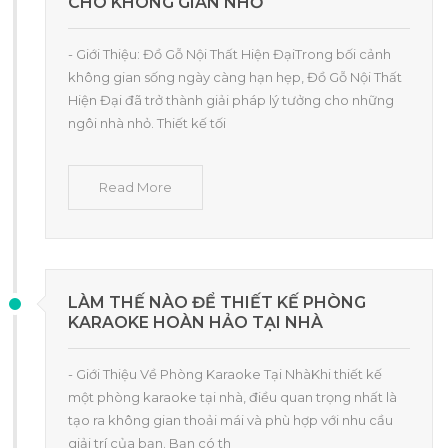
CHO KHÔNG GIAN NHỎ
- Giới Thiệu: Đồ Gỗ Nội Thất Hiện ĐạiTrong bối cảnh
không gian sống ngày càng hạn hẹp, Đồ Gỗ Nội Thất
Hiện Đại đã trở thành giải pháp lý tưởng cho những
ngôi nhà nhỏ. Thiết kế tối
Read More
LÀM THẾ NÀO ĐỂ THIẾT KẾ PHÒNG
KARAOKE HOÀN HẢO TẠI NHÀ
- Giới Thiệu Về Phòng Karaoke Tại NhàKhi thiết kế
một phòng karaoke tại nhà, điều quan trọng nhất là
tạo ra không gian thoải mái và phù hợp với nhu cầu
giải trí của bạn. Bạn có th