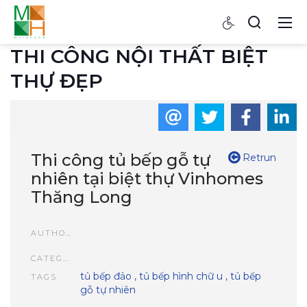
THI CÔNG NỘI THẤT BIỆT
THỰ ĐẸP
Thi công tủ bếp gỗ tự
Retrun
nhiên tại biệt thự Vinhomes
Thăng Long
AUTHOR
CATEGORIES
tủ bếp đảo
,
tủ bếp hình chữ u
,
tủ bếp
TAGS
gỗ tự nhiên