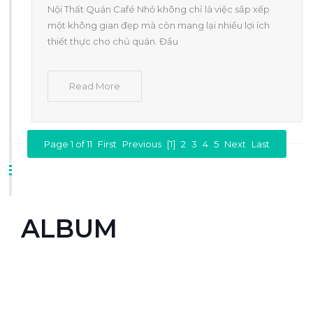
Nội Thất Quán Café Nhỏ không chỉ là việc sắp xếp
một không gian đẹp mà còn mang lại nhiều lợi ích
thiết thực cho chủ quán. Đầu
Read More
Page 1 of 11
First
Previous
[1]
2
3
4
5
Next
Last
ALBUM