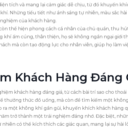
diện tích và mang lại cảm giác dễ chịu, từ đó khuyến kh
hí. Những tiểu tiết như ánh sáng tự nhiên, màu sắc hài 
ải nghiệm của khách hàng.
fé còn thể hiện phong cách cá nhân của chủ quán, thu hú
hí ấm cúng, thân thiện, họ sẽ không ngần ngại giới thi
hách mà còn tạo động lực cho nhân viên, giúp họ làm vi
ệm Khách Hàng Đáng 
ghiệm khách hàng đáng giá, từ cách bài trí sao cho thoải
ể thưởng thức đồ uống, mà còn để tìm kiếm một không g
ạo ra một không khí gần gũi, khuyến khích khách hàng q
 thăm trở thành một trải nghiệm đáng nhớ. Đặc biệt, nh
hiên có thể kích thích các giác quan, mang lại sự hài 