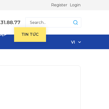
Register
Login
31.88.77
ĐẸP
TIN TỨC
VI