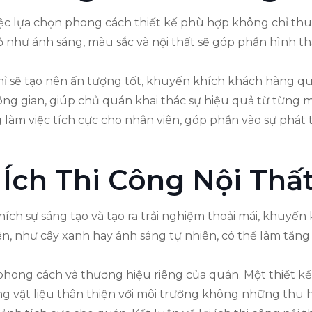
iệc lựa chọn phong cách thiết kế phù hợp không chỉ t
ỏ như ánh sáng, màu sắc và nội thất sẽ góp phần hình t
mỉ sẽ tạo nên ấn tượng tốt, khuyến khích khách hàng qu
không gian, giúp chủ quán khai thác sự hiệu quả từ từn
 làm việc tích cực cho nhân viên, góp phần vào sự phát 
 Ích Thi Công Nội Thấ
hích sự sáng tạo và tạo ra trải nghiệm thoải mái, khuyế
iên, như cây xanh hay ánh sáng tự nhiên, có thể làm tăn
 phong cách và thương hiệu riêng của quán. Một thiết kế
ng vật liệu thân thiện với môi trường không những thu 