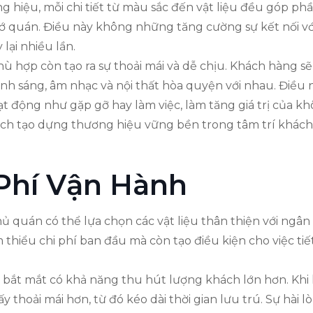
g hiệu, mỗi chi tiết từ màu sắc đến vật liệu đều góp ph
ớ quán. Điều này không những tăng cường sự kết nối vớ
lại nhiều lần.
hù hợp còn tạo ra sự thoải mái và dễ chịu. Khách hàng s
nh sáng, âm nhạc và nội thất hòa quyện với nhau. Điều 
t động như gặp gỡ hay làm việc, làm tăng giá trị của khô
 cách tạo dựng thương hiệu vững bền trong tâm trí khách
 Phí Vận Hành
hủ quán có thể lựa chọn các vật liệu thân thiện với ng
 thiểu chi phí ban đầu mà còn tạo điều kiện cho việc ti
bắt mắt có khả năng thu hút lượng khách lớn hơn. Khi k
 thoải mái hơn, từ đó kéo dài thời gian lưu trú. Sự hài 