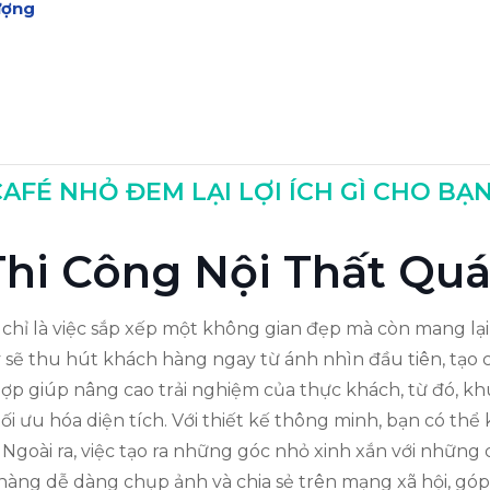
ượng
g
AFÉ NHỎ ĐEM LẠI LỢI ÍCH GÌ CHO BẠ
Thất
 Thi Công Nội Thất Qu
ỉ là việc sắp xếp một không gian đẹp mà còn mang lại n
 sẽ thu hút khách hàng ngay từ ánh nhìn đầu tiên, tạo c
ợp giúp nâng cao trải nghiệm của thực khách, từ đó, kh
ối ưu hóa diện tích. Với thiết kế thông minh, bạn có thể 
 Ngoài ra, việc tạo ra những góc nhỏ xinh xắn với những 
 hàng dễ dàng chụp ảnh và chia sẻ trên mạng xã hội, g