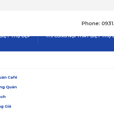
Phone: 0931.
 BIỆT THỰ ĐẸP
THI CÔNG NỘI THẤT BIỆT THỰ 
Quán Café
ong Quán
ách
g Giá