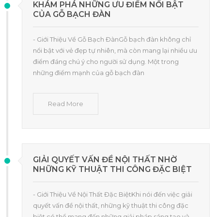
KHÁM PHÁ NHỮNG ƯU ĐIỂM NỔI BẬT
CỦA GỖ BẠCH ĐÀN
- Giới Thiệu Về Gỗ Bạch ĐànGỗ bạch đàn không chỉ
nổi bật với vẻ đẹp tự nhiên, mà còn mang lại nhiều ưu
điểm đáng chú ý cho người sử dụng. Một trong
những điểm mạnh của gỗ bạch đàn
Read More
GIẢI QUYẾT VẤN ĐỀ NỘI THẤT NHỜ
NHỮNG KỸ THUẬT THI CÔNG ĐẶC BIỆT
- Giới Thiệu Về Nội Thất Đặc BiệtKhi nói đến việc giải
quyết vấn đề nội thất, những kỹ thuật thi công đặc
biệt có thể mang đến những giải pháp sáng tạo và