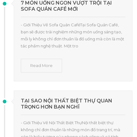
7 MÓN UỐNG NGON VƯỢT TRỘI TẠI
SOFA QUÁN CAFÉ MỚI
- Giới Thiệu Về Sofa Quán CaféTại Sofa Quán Café,
bạn sẽ được trải nghiệm những món uống sáng tạo,
mỗi ly không chỉ đơn thuần là đồ uống mà còn là một
tác phẩm nghệ thuật. Một tro
Read More
TẠI SAO NỘI THẤT BIỆT THỰ QUAN
TRỌNG HƠN BẠN NGHĨ
- Giới Thiệu Về Nội Thất Biệt ThựNội thất biệt thự
không chỉ đơn thuần là những món đồ trang trí, mà
còn là biểu tượng của phong cách sống và cá tính