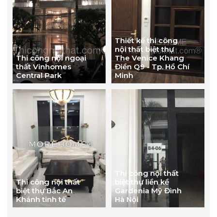
Thiết kế thi công
nội thất biệt thự
Thi công nội ngoại
The Venice Khang
thất Vinhomes
Điền Q9 - Tp. Hồ Chí
Central Park
Minh
Thi công nội thất
Thi công nội thất
biệt thự liền kề
biệt thự Bắc An
Gardenia Mỹ Đình
Khánh tinh tế
Hà Nội