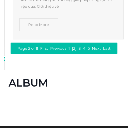
hiệu quả. Giới thiệu về
Read More
Page 2 of 11
First
Previous
1
[2]
3
4
5
Next
Last
ALBUM