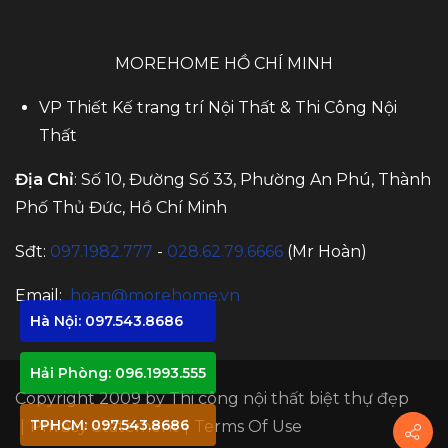
MOREHOME HỒ CHÍ MINH
VP Thiết Kế trang trí Nội Thất & Thi Công Nội
Thất
Địa Chỉ
: Số 10, Đường Số 33, Phường An Phú, Thành
Phố Thủ Đức, Hồ Chí Minh
Sđt:
097.1982.777
-
028.62.79.6666
(Mr Hoàn)
Email:
hoan@morehome.vn
Hà Nội: 097.543.8686
Hải Phòng: 096.1993.555
Copyright 2009 by
Thi công nội thất biệt thự đẹp
TPHCM: 097.543.8686
|
Privacy Statement
|
Terms Of Use