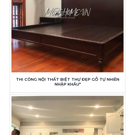
THI CÔNG NỘI THẤT BIỆT THỰ ĐẸP GỖ TỰ NHIÊN
NHẬP KHẨU*