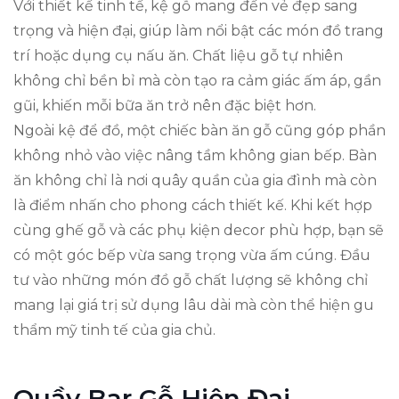
Với thiết kế tinh tế, kệ gỗ mang đến vẻ đẹp sang
trọng và hiện đại, giúp làm nổi bật các món đồ trang
trí hoặc dụng cụ nấu ăn. Chất liệu gỗ tự nhiên
không chỉ bền bỉ mà còn tạo ra cảm giác ấm áp, gần
gũi, khiến mỗi bữa ăn trở nên đặc biệt hơn.
Ngoài kệ để đồ, một chiếc bàn ăn gỗ cũng góp phần
không nhỏ vào việc nâng tầm không gian bếp. Bàn
ăn không chỉ là nơi quây quần của gia đình mà còn
là điểm nhấn cho phong cách thiết kế. Khi kết hợp
cùng ghế gỗ và các phụ kiện decor phù hợp, bạn sẽ
có một góc bếp vừa sang trọng vừa ấm cúng. Đầu
tư vào những món đồ gỗ chất lượng sẽ không chỉ
mang lại giá trị sử dụng lâu dài mà còn thể hiện gu
thẩm mỹ tinh tế của gia chủ.
Quầy Bar Gỗ Hiện Đại