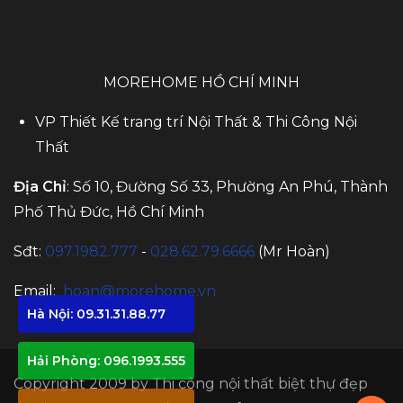
MOREHOME HỒ CHÍ MINH
VP Thiết Kế trang trí Nội Thất & Thi Công Nội
Thất
Địa Chỉ
: Số 10, Đường Số 33, Phường An Phú, Thành
Phố Thủ Đức, Hồ Chí Minh
Sđt:
097.1982.777
-
028.62.79.6666
(Mr Hoàn)
Email:
hoan@morehome.vn
Hà Nội: 09.31.31.88.77
Hải Phòng: 096.1993.555
Copyright 2009 by
Thi công nội thất biệt thự đẹp