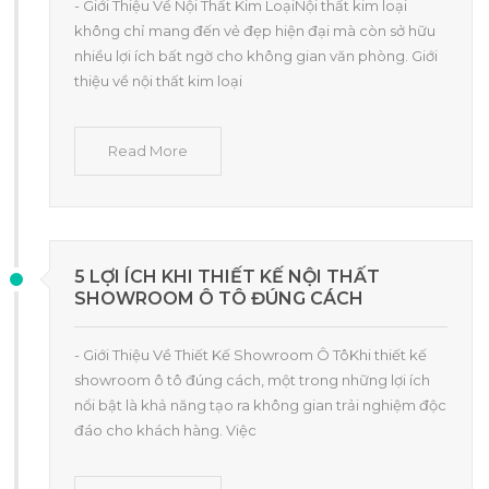
- Giới Thiệu Về Nội Thất Kim LoạiNội thất kim loại
không chỉ mang đến vẻ đẹp hiện đại mà còn sở hữu
nhiều lợi ích bất ngờ cho không gian văn phòng. Giới
thiệu về nội thất kim loại
Read More
5 LỢI ÍCH KHI THIẾT KẾ NỘI THẤT
SHOWROOM Ô TÔ ĐÚNG CÁCH
- Giới Thiệu Về Thiết Kế Showroom Ô TôKhi thiết kế
showroom ô tô đúng cách, một trong những lợi ích
nổi bật là khả năng tạo ra không gian trải nghiệm độc
đáo cho khách hàng. Việc