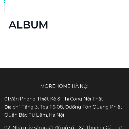
ALBUM
MOREHOME HÀ NỘI
01.Văn Phòng Thiết Kế & Thi Công Nội Thất
Điạ chỉ: Tầng 3, Tòa T6-08, Đường Tôn Quang Phiệt,
Quận Bắc Từ Liêm, Hà Nội
02: Nhà máy sản xuất đồ gỗ số 1: Xã Thượng Cát, Từ