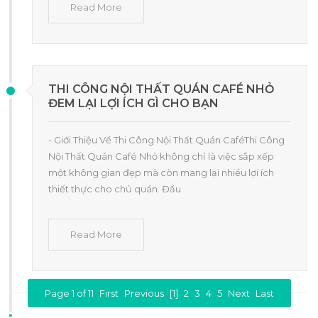
Read More
THI CÔNG NỘI THẤT QUÁN CAFÉ NHỎ
ĐEM LẠI LỢI ÍCH GÌ CHO BẠN
- Giới Thiệu Về Thi Công Nội Thất Quán CaféThi Công
Nội Thất Quán Café Nhỏ không chỉ là việc sắp xếp
một không gian đẹp mà còn mang lại nhiều lợi ích
thiết thực cho chủ quán. Đầu
Read More
Page 1 of 11
First
Previous
[1]
2
3
4
5
Next
Last