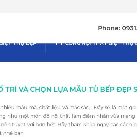
Phone: 0931.
 BIỆT THỰ ĐẸP
THI CÔNG NỘI THẤT BIỆT THỰ 
Ố TRÍ VÀ CHỌN LỰA MẪU TỦ BẾP ĐẸP
hiều mẫu mã, chất liệu và mắc sắc,... Đây sẽ là một gợi
iống như một món đồ nội thất làm điểm nhấn vừa mang 
nên tuyệt vời hơn hết. Hãy tham khảo ngay các cách b
 nhé bạn.