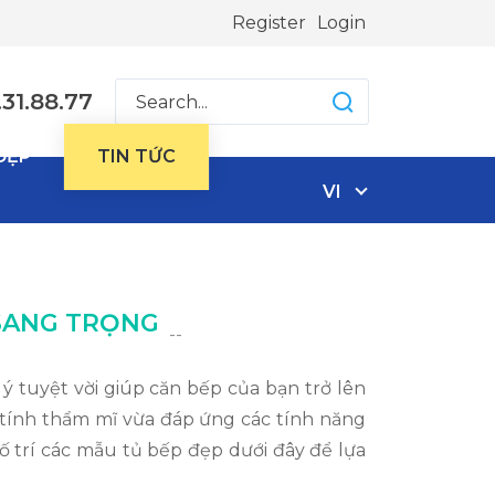
Register
Login
31.88.77
ĐẸP
TIN TỨC
VI
 SANG TRỌNG
--
 ý tuyệt vời giúp căn bếp của bạn trở lên
tính thẩm mĩ vừa đáp ứng các tính năng
ố trí các mẫu tủ bếp đẹp dưới đây để lựa