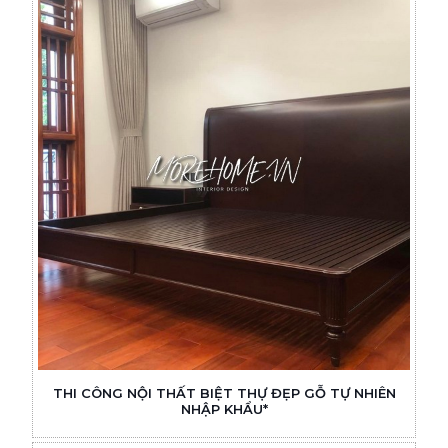
THI CÔNG NỘI THẤT BIỆT THỰ ĐẸP GỖ TỰ NHIÊN
NHẬP KHẨU*