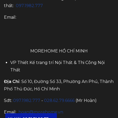
thất:
097.1982.777
Email:
MOREHOME HỒ CHÍ MINH
VP Thiết Kế trang trí Nội Thất & Thi Công Nội
Thất
Địa Chỉ
: Số 10, Đường Số 33, Phường An Phú, Thành
Phố Thủ Đức, Hồ Chí Minh
Sđt:
097.1982.777
-
028.62.79.6666
(Mr Hoàn)
Email:
hoan@morehome.vn