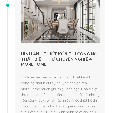
HÌNH ẢNH THIẾT KẾ & THI CÔNG NỘI
THẤT BIỆT THỰ CHUYÊN NGHIỆP-
MOREHOME
Dưới bài viết này là các hình ảnh thiết kế & thi
công nội thất biệt thự chuyên nghiệp mà
MoreHome muốn giới thiệu đến bạn. Nhà ở biệt
thự cao cấp nên để hoàn chỉnh nó đòi hỏi những
yêu cầu khát khe hơn rất nhiều. Việc thiết kế thi
công hoàn thiện nhà ở là rất quan trọng cần có
sự tư vấn của KTS giàu kinh nghiệm và đội ngũ