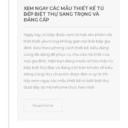
XEM NGAY CÁC MẪU THIẾT KẾ TỦ
BẾP BIỆT THỰ SANG TRỌNG VÀ
ĐẲNG CẤP
Ngày nay, tủ bếp được xem là một sản phẩm nội
thất thiết yếu trong không gian nội thất bếp gia
đình. Kéo theo phong cách thiết kế, kiểu dáng
cũng đa dạng để phục vụ nhu cầu nội thất của
mọi gia đình. Hiện bạn đang muốn sở hữu mẫu tủ
bếp biệt thự đẹp và đang còn băn khoăn về kiểu
dáng cũng như chưa tìm được đơn vị uy tín thì
hãy xem ngay các mẫu thiết kế tủ biết biệt thự
dưới đây do Morehome thực hiện nhé!
Read More