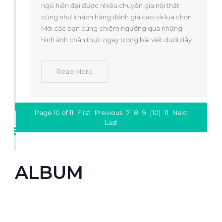
ngủ hiện đại được nhiều chuyên gia nội thất
cũng như khách hàng đánh giá cao và lựa chọn.
Mời các bạn cùng chiêm ngưỡng qua những
hình ảnh chân thực ngay trong bài viết dưới đây.
Read More
Page 10 of 11
First
Previous
7
8
9
[10]
11
Next
Last
ALBUM