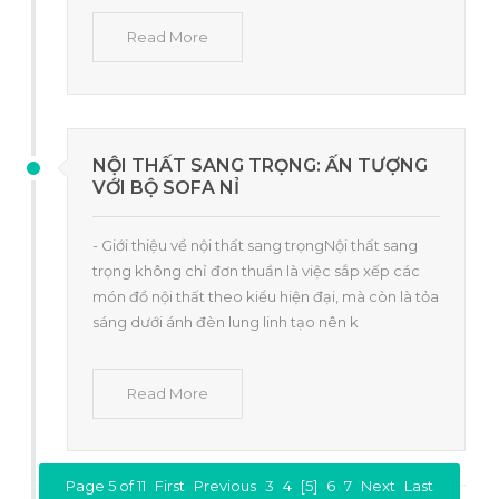
Read More
NỘI THẤT SANG TRỌNG: ẤN TƯỢNG
VỚI BỘ SOFA NỈ
- Giới thiệu về nội thất sang trọngNội thất sang
trọng không chỉ đơn thuần là việc sắp xếp các
món đồ nội thất theo kiểu hiện đại, mà còn là tỏa
sáng dưới ánh đèn lung linh tạo nên k
Read More
Page 5 of 11
First
Previous
3
4
[5]
6
7
Next
Last