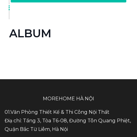
ALBUM
MOREHOME HÀ NỘI
01.Văn Phòng Thiết Kế & Thi Công Nội Thất
Điạ chỉ: Tầng 3, Tòa T6-08, Đường Tôn Quang Phiệt,
Quận Bắc Từ Liêm, Hà Nội