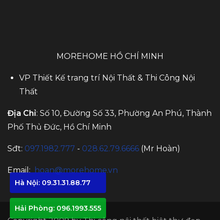
MOREHOME HỒ CHÍ MINH
VP Thiết Kế trang trí Nội Thất & Thi Công Nội
Thất
Địa Chỉ
: Số 10, Đường Số 33, Phường An Phú, Thành
Phố Thủ Đức, Hồ Chí Minh
Sđt:
097.1982.777
-
028.62.79.6666
(Mr Hoàn)
Email:
hoan@morehome.vn
Hà Nội: 09.31.31.88.77
Hải Phòng: 096.1993.555