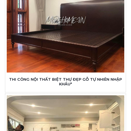
THI CÔNG NỘI THẤT BIỆT THỰ ĐẸP GỖ TỰ NHIÊN NHẬP
KHẨU*