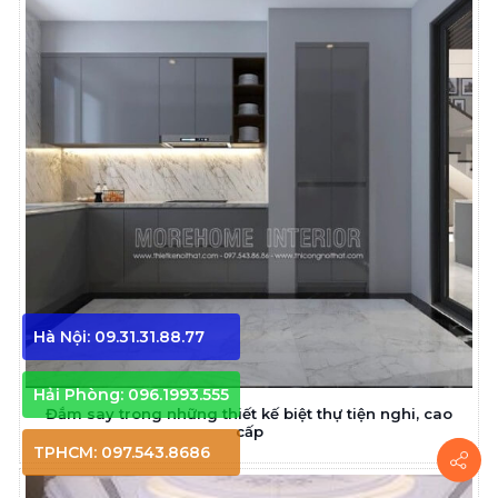
Hà Nội: 09.31.31.88.77
Hải Phòng: 096.1993.555
Đắm say trong những thiết kế biệt thự tiện nghi, cao
cấp
TPHCM: 097.543.8686