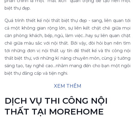
phần chính là một "mắt xích" quan trọng để tạo nên một
biệt thự đẹp.
Quá trình thiết kế nội thất biệt thự đẹp - sang, liên quan tới
cả một không gian rộng lớn, sự liên kết chặt chẽ giữa mọi
căn phòng: khách, bếp, ngủ, làm việc...hay sự liên quan chặt
chẽ giữa màu sắc với nội thất. Bởi vậy, đòi hỏi bạn nên tìm
tới những đơn vị nội thất uy tín để thiết kế và thi công nội
thất biệt thự, với những kĩ năng chuyên môn, cùng ý tưởng
sáng tạo, tay nghề cao...nhằm mang đến cho bạn một ngôi
biệt thự đẳng cấp và tiện nghi.
XEM THÊM
DỊCH VỤ THI CÔNG NỘI
THẤT TẠI MOREHOME