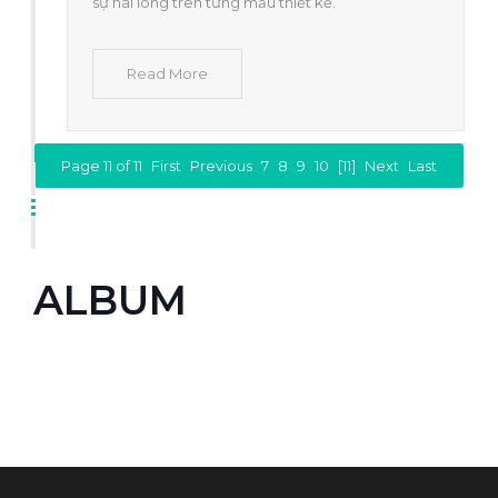
sự hài lòng trên từng mẫu thiết kế.
Read More
Page 11 of 11
First
Previous
7
8
9
10
[11]
Next
Last
ALBUM