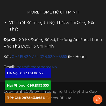
MOREHOME HỒ CHÍ MINH
VP Thiết Kế trang trí Nội Thất & Thi Công Nội
Thất
Địa Chỉ
: Số 10, Đường Số 33, Phường An Phú, Thành
Phố Thủ Đức, Hồ Chí Minh
Sđt:
097.1982.777
-
028.62.79.6666
(Mr Hoàn)
Email:
hoan@morehome.vn
Hà Nội: 09.31.31.88.77
Hải Phòng: 096.1993.555
Copyright 2009 by
Thi công nội thất biệt thự đẹp
TPHCM: 097.543.8686
|
Privacy Statement
|
Terms Of Use