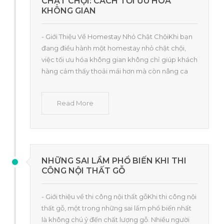
CHẬT CHỘI: CÁCH TỐI ƯU HÓA
KHÔNG GIAN
- Giới Thiệu Về Homestay Nhỏ Chật ChộiKhi bạn
đang điều hành một homestay nhỏ chật chội,
việc tối ưu hóa không gian không chỉ giúp khách
hàng cảm thấy thoải mái hơn mà còn nâng ca
Read More
NHỮNG SAI LẦM PHỔ BIẾN KHI THI
CÔNG NỘI THẤT GỖ
- Giới thiệu về thi công nội thất gỗKhi thi công nội
thất gỗ, một trong những sai lầm phổ biến nhất
là không chú ý đến chất lượng gỗ. Nhiều người