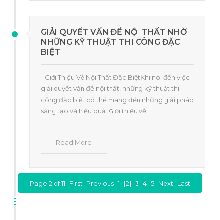
GIẢI QUYẾT VẤN ĐỀ NỘI THẤT NHỜ
NHỮNG KỸ THUẬT THI CÔNG ĐẶC
BIỆT
- Giới Thiệu Về Nội Thất Đặc BiệtKhi nói đến việc
giải quyết vấn đề nội thất, những kỹ thuật thi
công đặc biệt có thể mang đến những giải pháp
sáng tạo và hiệu quả. Giới thiệu về
Read More
Page 2 of 11
First
Previous
1
[2]
3
4
5
Next
Last