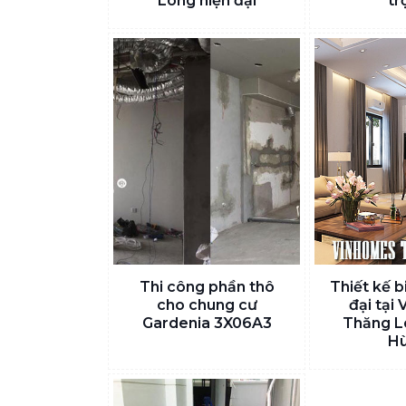
Long hiện đại
tr
Thi công phần thô
Thiết kế b
cho chung cư
đại tại
Gardenia 3X06A3
Thăng L
H