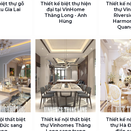
biệt thự gỗ
Thiết kế biệt thự hiện
Thiết kế nộ
u Gia Lai
đại tại VinHome
thự Vi
Thăng Long - Anh
Rivers
Hùng
Harmon
Quan
ội thất biệt
Thiết kế nội thất biệt
Thiết kế nộ
 Đức sang
thự Vinhomes Thăng
thự Hà Đ