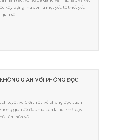
oĐá nhân tạo, với sự đa dạng về màu sắc và kết
liệu xây dựng mà còn là một yếu tố thiết yếu
 gian sốn
 KHÔNG GIAN VỚI PHÒNG ĐỌC
sách tuyệt vờiGiới thiệu về phòng đọc sách
 không gian để đọc mà còn là nơi khơi dậy
ối tâm hồn với t