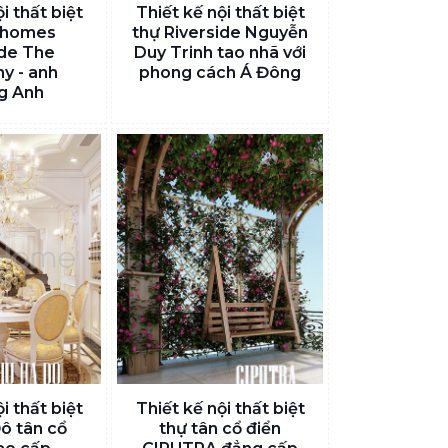
i thất biệt
Thiết kế nội thất biệt
nhomes
thự Riverside Nguyễn
ide The
Duy Trinh tao nhã với
y - anh
phong cách Á Đông
g Anh
i thất biệt
Thiết kế nội thất biệt
ô tân cổ
thự tân cổ điển