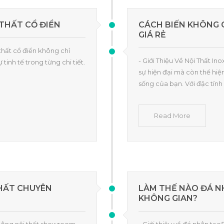
 THẤT CỔ ĐIỂN
CÁCH BIẾN KHÔNG G
GIÁ RẺ
 thất cổ điển không chỉ
- Giới Thiệu Về Nội Thất In
tinh tế trong từng chi tiết.
sự hiện đại mà còn thể hiệ
sống của bạn. Với đặc tín
Read More
THẤT CHUYÊN
LÀM THẾ NÀO ĐÁ N
KHÔNG GIAN?