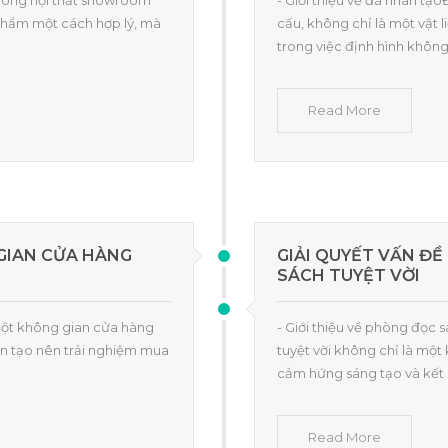
i công nội thất showroom
- Giới thiệu về đá nhân tạ
 phẩm một cách hợp lý, mà
cấu, không chỉ là một vật 
trong việc định hình không
Read More
GIAN CỬA HÀNG
GIẢI QUYẾT VẤN ĐỀ
SÁCH TUYỆT VỜI
Một không gian cửa hàng
- Giới thiệu về phòng đọc 
n tạo nên trải nghiệm mua
tuyệt vời không chỉ là một
cảm hứng sáng tạo và kết n
Read More