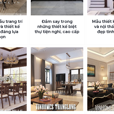
u trang trí
Đắm say trong
Mẫu thiết 
và thiết kế
những thiết kế biệt
và nội thấ
 đáng lựa
thự tiện nghi, cao cấp
đẹp tinh
họn