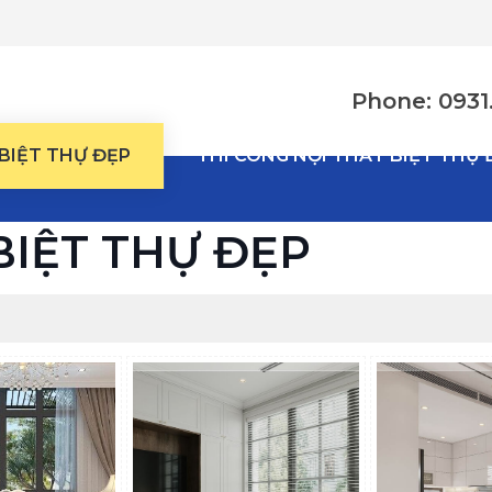
Phone: 0931.
 BIỆT THỰ ĐẸP
THI CÔNG NỘI THẤT BIỆT THỰ 
BIỆT THỰ ĐẸP