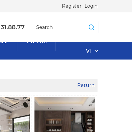
Register
Login
31.88.77
ĐẸP
TIN TỨC
VI
Return