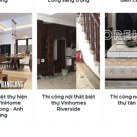
ọng
Long sang trọng
điển c
iệt thự hiện
Thi công nội thất biệt
Thi công nộ
 VinHome
thự Vinhomes
thự tân
ong - Anh
Riverside
ùng