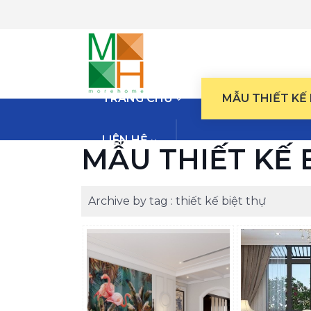
TRANG CHỦ
MẪU THIẾT KẾ
LIÊN HỆ
MẪU THIẾT KẾ 
Archive by tag :
thiết kế biệt thự